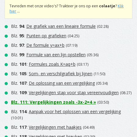
Tevreden met onze video's? Trakteer je ons op een
colaatje
?
Klik
hier
...
Blz.
94
:
De grafiek van een lineaire formule
(02:28)
Blz.
95
:
Punten op grafieken
(04:25)
Blz.
97
:
De formule y=ax+b
(07:19)
Blz.
99
:
Formule van een lijn opstellen
(05:36)
Blz.
101
:
Formules zoals K=aq+b
(03:17)
Blz.
105
:
Som- en verschilgrafiek bij lijnen
(11:50)
Blz.
107
:
De oplossing van een vergelijking
(05:34)
Blz.
109
:
Vergelijkingen stap voor stap vereenvoudigen
(08:27)
Blz.
111
:
Vergelijkingen zoals -3x-2=4
»
(03:50)
Blz.
114
:
Aanpak voor het oplossen van een vergelijking
(10:01)
Blz.
117
:
Vergelijkingen met haakjes
(04:49)
Blz.
118
:
Vergelijkingen met breuken
(02:39)