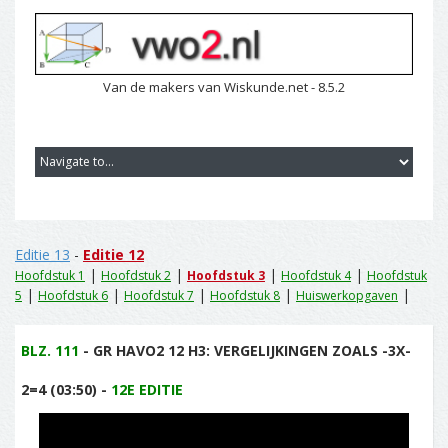
Van de makers van Wiskunde.net - 8.5.2
Editie 13
-
Editie 12
|
|
|
|
Hoofdstuk 1
Hoofdstuk 2
Hoofdstuk 3
Hoofdstuk 4
Hoofdstuk
|
|
|
|
|
5
Hoofdstuk 6
Hoofdstuk 7
Hoofdstuk 8
Huiswerkopgaven
BLZ. 111
- GR HAVO2 12 H3: VERGELIJKINGEN ZOALS -3X-
2=4 (03:50) -
12E EDITIE