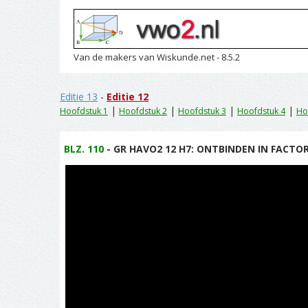
Van de makers van Wiskunde.net - 8.5.2
Editie 13
-
Editie 12
|
|
|
|
Hoofdstuk 1
Hoofdstuk 2
Hoofdstuk 3
Hoofdstuk 4
Ho
BLZ. 110
- GR HAVO2 12 H7: ONTBINDEN IN FACTOR