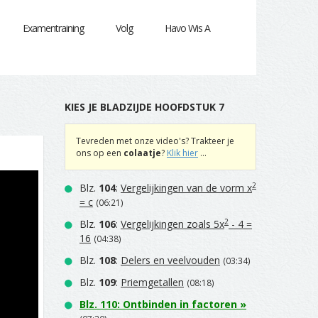
Examentraining
Volg
Havo Wis A
KIES JE BLADZIJDE HOOFDSTUK 7
|
Tevreden met onze video's? Trakteer je
ons op een
colaatje
?
Klik hier
...
2
Blz.
104
:
Vergelijkingen van de vorm x
= c
(06:21)
2
Blz.
106
:
Vergelijkingen zoals 5x
- 4 =
16
(04:38)
Blz.
108
:
Delers en veelvouden
(03:34)
Blz.
109
:
Priemgetallen
(08:18)
Blz.
110
:
Ontbinden in factoren
»