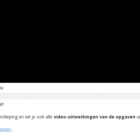
6)
n?
rdieping en wil je ook alle
video-uitwerkingen van de opgaven
ui
pgaven
...