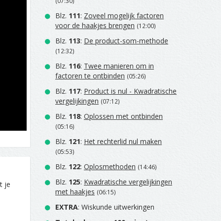
(07:30)
Blz.
111
:
Zoveel mogelijk factoren
voor de haakjes brengen
(12:00)
Blz.
113
:
De product-som-methode
(12:32)
Blz.
116
:
Twee manieren om in
factoren te ontbinden
(05:26)
Blz.
117
:
Product is nul - Kwadratische
vergelijkingen
(07:12)
Blz.
118
:
Oplossen met ontbinden
(05:16)
Blz.
121
:
Het rechterlid nul maken
(05:53)
Blz.
122
:
Oplosmethoden
(14:46)
Blz.
125
:
Kwadratische vergelijkingen
t je
met haakjes
(06:15)
EXTRA
: Wiskunde uitwerkingen