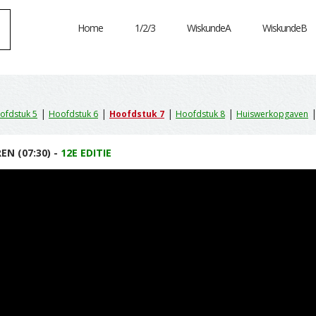
Home
1/2/3
WiskundeA
WiskundeB
|
|
|
|
ofdstuk 5
Hoofdstuk 6
Hoofdstuk 7
Hoofdstuk 8
Huiswerkopgaven
EN (07:30) -
12E EDITIE