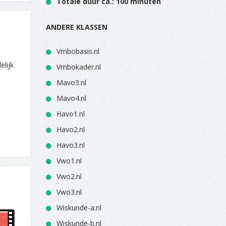
Totale duur ca.: 100 minuten
ANDERE KLASSEN
Vmbobasis.nl
elijk
Vmbokader.nl
Mavo3.nl
Mavo4.nl
Havo1.nl
Havo2.nl
Havo3.nl
Vwo1.nl
Vwo2.nl
Vwo3.nl
Wiskunde-a.nl
Wiskunde-b.nl