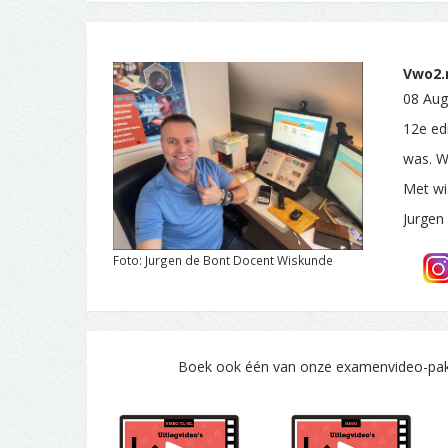
Vwo2.n
08 Aug
12e edi
was. W
Met wi
Jurgen
Foto: Jurgen de Bont Docent Wiskunde
Boek ook één van onze examenvideo-pakke