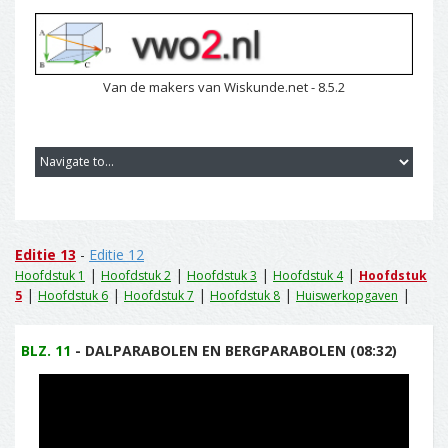
Van de makers van Wiskunde.net - 8.5.2
Editie 13
-
Editie 12
|
|
|
|
Hoofdstuk 1
Hoofdstuk 2
Hoofdstuk 3
Hoofdstuk 4
Hoofdstuk
|
|
|
|
|
5
Hoofdstuk 6
Hoofdstuk 7
Hoofdstuk 8
Huiswerkopgaven
BLZ. 11
- DALPARABOLEN EN BERGPARABOLEN (08:32)