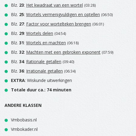
Blz.
23
:
Het kwadraat van een wortel
(03:28)
Blz.
25
:
Wortels vermenigvuldigen en optellen
(06:50)
Blz.
27
:
Factor voor wortelteken brengen
(06:01)
Blz.
29
:
Wortels delen
(04:54)
Blz.
31
:
Wortels en machten
(06:18)
Blz.
32
:
Machten met een gebroken exponent
(07:59)
Blz.
34
:
Rationale getallen
(09:40)
Blz.
36
:
Irrationale getallen
(06:34)
EXTRA
: Wiskunde uitwerkingen
Totale duur ca.: 74 minuten
ANDERE KLASSEN
Vmbobasis.nl
Vmbokader.nl