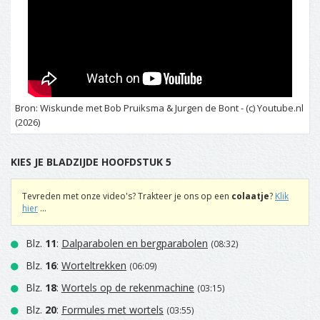
Bron: Wiskunde met Bob Pruiksma & Jurgen de Bont - (c) Youtube.nl
(2026)
KIES JE BLADZIJDE HOOFDSTUK 5
Tevreden met onze video's? Trakteer je ons op een
colaatje
?
Klik
hier
...
Blz.
11
:
Dalparabolen en bergparabolen
(08:32)
Blz.
16
:
Worteltrekken
(06:09)
Blz.
18
:
Wortels op de rekenmachine
(03:15)
Blz.
20
:
Formules met wortels
(03:55)