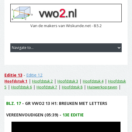
Van de makers van Wiskunde.net - 8.5.2
Editie 13
-
Editie 12
|
|
|
|
Hoofdstuk 1
Hoofdstuk 2
Hoofdstuk 3
Hoofdstuk 4
Hoofdstuk
|
|
|
|
|
5
Hoofdstuk 6
Hoofdstuk 7
Hoofdstuk 8
Huiswerkopgaven
BLZ. 17
- GR VWO2 13 H1: BREUKEN MET LETTERS
VEREENVOUDIGEN (05:39) -
13E EDITIE