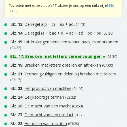
Tevreden met onze video's? Trakteer je ons op een
colaatje
?
Klik
hier
...
Blz.
12
:
De regel a(b + c) = ab + ac
(04:43)
Blz.
14
:
De regel (a + b)(c + d) = ac + ad + bc + bd
(05:30)
Blz.
15
:
Uitdrukkingen herleiden waarin haakjes voorkomen
(04:22)
Blz.
17
:
Breuken met letters vereenvoudigen
»
(05:39)
Blz.
18
:
Breuken met letters optellen en aftrekken
(07:00)
Blz.
21
:
Vermenigvuldigen en delen bij breuken met letters
(03:17)
Blz.
23
:
Het product van machten
(04:40)
Blz.
24
:
Gelijksoortige termen
(03:32)
Blz.
26
:
De macht van een macht
(03:53)
Blz.
27
:
De macht van een product
(03:23)
Blz.
28
:
Het delen van machten
(03:20)