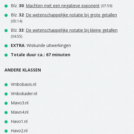
Blz.
30
:
Machten met een negatieve exponent
(07:59)
Blz.
32
:
De wetenschappelijke notatie bij grote getallen
(05:14)
Blz.
33
:
De wetenschappelijke notatie bij kleine getallen
(04:55)
EXTRA
: Wiskunde uitwerkingen
Totale duur ca.: 67 minuten
ANDERE KLASSEN
Vmbobasis.nl
Vmbokader.nl
Mavo3.nl
Mavo4.nl
Havo1.nl
Havo2.nl