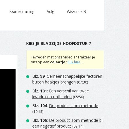
Examentraining
Volg
Wiskunde B
KIES JE BLADZIJDE HOOFDSTUK 7
|
Tevreden met onze video's? Trakteer je
ons op een
colaatje
?
Klik hier
...
Blz.
99
:
Gemeenschappelijke factoren
buiten haakjes brengen
(07:30)
Blz.
101
:
Een verschil van twee
kwadraten ontbinden
(05:50)
Blz.
104
:
De product-som-methode
(10:15)
Blz.
106
:
De product-som-methode bij
een negatief product
(02:14)