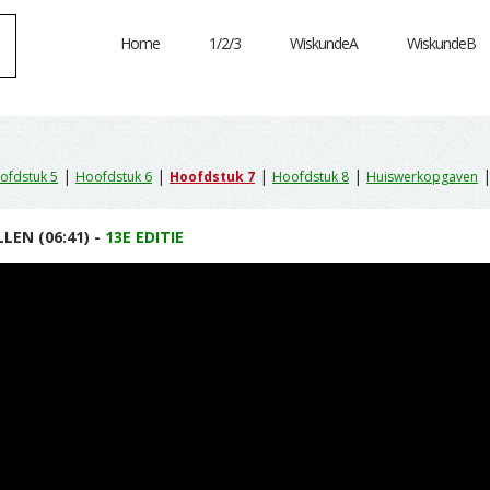
Home
1/2/3
WiskundeA
WiskundeB
|
|
|
|
ofdstuk 5
Hoofdstuk 6
Hoofdstuk 7
Hoofdstuk 8
Huiswerkopgaven
LEN (06:41) -
13E EDITIE