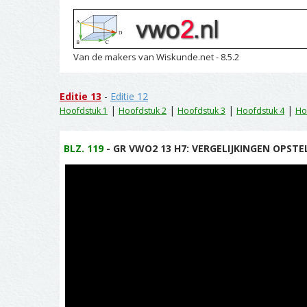
Van de makers van Wiskunde.net - 8.5.2
Editie 13
-
Editie 12
|
|
|
|
Hoofdstuk 1
Hoofdstuk 2
Hoofdstuk 3
Hoofdstuk 4
Ho
BLZ. 119
- GR VWO2 13 H7: VERGELIJKINGEN OPSTEL