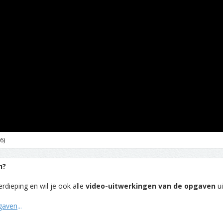
6)
n?
rdieping en wil je ook alle
video-uitwerkingen van de opgaven
ui
pgaven
...