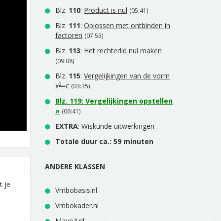
Blz.
110
:
Product is nul
(05:41)
Blz.
111
:
Oplossen met ontbinden in
factoren
(07:53)
Blz.
113
:
Het rechterlid nul maken
(09:08)
Blz.
115
:
Vergelijkingen van de vorm
2
x
=c
(03:35)
Blz.
119
:
Vergelijkingen opstellen
»
(06:41)
EXTRA
: Wiskunde uitwerkingen
Totale duur ca.: 59 minuten
ANDERE KLASSEN
t je
Vmbobasis.nl
Vmbokader.nl
Mavo3.nl