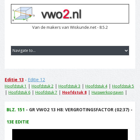
Van de makers van Wiskunde.net - 8.5.2
Editie 13
-
Editie 12
|
|
|
|
Hoofdstuk 1
Hoofdstuk 2
Hoofdstuk 3
Hoofdstuk 4
Hoofdstuk 5
|
|
|
|
|
Hoofdstuk 6
Hoofdstuk 7
Hoofdstuk 8
Huiswerkopgaven
BLZ. 151
- GR VWO2 13 H8: VERGROTINGSFACTOR (02:37) -
13E EDITIE