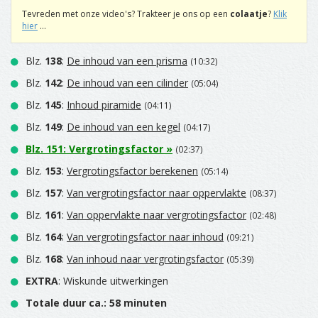
Tevreden met onze video's? Trakteer je ons op een
colaatje
?
Klik
hier
...
Blz.
138
:
De inhoud van een prisma
(10:32)
Blz.
142
:
De inhoud van een cilinder
(05:04)
Blz.
145
:
Inhoud piramide
(04:11)
Blz.
149
:
De inhoud van een kegel
(04:17)
Blz.
151
:
Vergrotingsfactor
»
(02:37)
Blz.
153
:
Vergrotingsfactor berekenen
(05:14)
Blz.
157
:
Van vergrotingsfactor naar oppervlakte
(08:37)
Blz.
161
:
Van oppervlakte naar vergrotingsfactor
(02:48)
Blz.
164
:
Van vergrotingsfactor naar inhoud
(09:21)
Blz.
168
:
Van inhoud naar vergrotingsfactor
(05:39)
EXTRA
: Wiskunde uitwerkingen
Totale duur ca.: 58 minuten