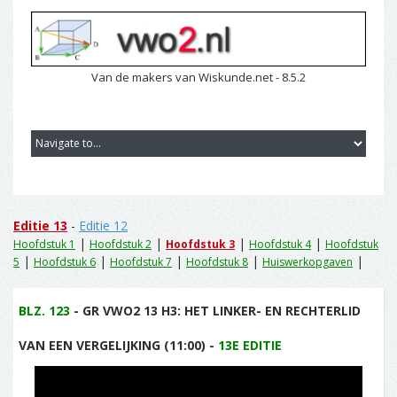
Van de makers van Wiskunde.net - 8.5.2
Editie 13
-
Editie 12
|
|
|
|
Hoofdstuk 1
Hoofdstuk 2
Hoofdstuk 3
Hoofdstuk 4
Hoofdstuk
|
|
|
|
|
5
Hoofdstuk 6
Hoofdstuk 7
Hoofdstuk 8
Huiswerkopgaven
BLZ. 123
- GR VWO2 13 H3: HET LINKER- EN RECHTERLID
VAN EEN VERGELIJKING (11:00) -
13E EDITIE