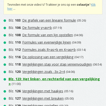
Tevreden met onze video's? Trakteer je ons op een
colaatje
?
Klik
hier
...
Blz.
103
:
De grafiek van een lineaire formule
(05:26)
Blz.
106
:
De formule y=ax+b
(07:19)
Blz.
108
:
De formule van een lijn opstellen
(04:06)
Blz.
110
:
Formules van evenwijdige lijnen
(04:09)
Blz.
112
:
Formules zoals R=as+b en K=aq+b
(03:14)
Blz.
116
:
De oplossing van een vergelijking
(04:17)
Blz.
118
:
Vergelijkingen stap voor stap vereenvoudigen
(06:54)
Blz.
120
:
Vergelijkingen zoals -3x-2=4
(04:06)
Blz.
123
:
Het linker- en rechterlid van een vergelijking
»
(11:00)
Blz.
126
:
Vergelijkingen met haakjes
(05:16)
Blz.
127
:
Vergelijkingen met breuken
(05:00)
Blz.
129
:
Vergelijkingen opstellen
(03:20)