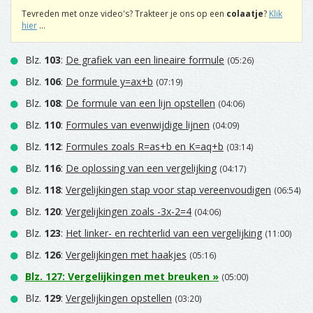
Tevreden met onze video's? Trakteer je ons op een
colaatje
?
Klik
hier
...
Blz.
103
:
De grafiek van een lineaire formule
(05:26)
Blz.
106
:
De formule y=ax+b
(07:19)
Blz.
108
:
De formule van een lijn opstellen
(04:06)
Blz.
110
:
Formules van evenwijdige lijnen
(04:09)
Blz.
112
:
Formules zoals R=as+b en K=aq+b
(03:14)
Blz.
116
:
De oplossing van een vergelijking
(04:17)
Blz.
118
:
Vergelijkingen stap voor stap vereenvoudigen
(06:54)
Blz.
120
:
Vergelijkingen zoals -3x-2=4
(04:06)
Blz.
123
:
Het linker- en rechterlid van een vergelijking
(11:00)
Blz.
126
:
Vergelijkingen met haakjes
(05:16)
Blz.
127
:
Vergelijkingen met breuken
»
(05:00)
Blz.
129
:
Vergelijkingen opstellen
(03:20)