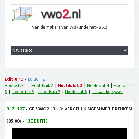
Van de makers van Wiskunde.net - 8.5.2
Editie 13
-
Editie 12
|
|
|
|
Hoofdstuk 1
Hoofdstuk 2
Hoofdstuk 3
Hoofdstuk 4
Hoofdstuk
|
|
|
|
|
5
Hoofdstuk 6
Hoofdstuk 7
Hoofdstuk 8
Huiswerkopgaven
BLZ. 127
- GR VWO2 13 H3: VERGELIJKINGEN MET BREUKEN
(05:00) -
13E EDITIE