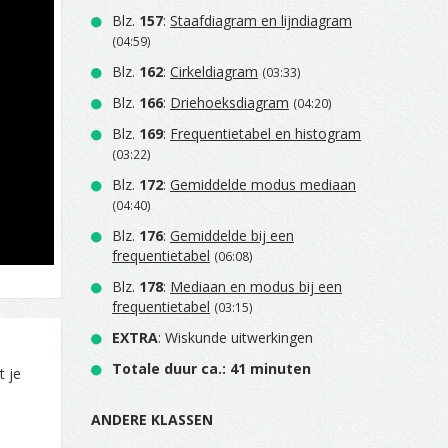
Blz.
157
:
Staafdiagram en lijndiagram
(04:59)
Blz.
162
:
Cirkeldiagram
(03:33)
Blz.
166
:
Driehoeksdiagram
(04:20)
Blz.
169
:
Frequentietabel en histogram
(03:22)
Blz.
172
:
Gemiddelde modus mediaan
(04:40)
Blz.
176
:
Gemiddelde bij een
frequentietabel
(06:08)
Blz.
178
:
Mediaan en modus bij een
frequentietabel
(03:15)
EXTRA
: Wiskunde uitwerkingen
Totale duur ca.: 41 minuten
t je
ANDERE KLASSEN