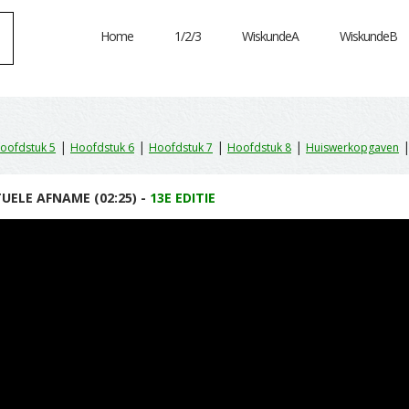
Home
1/2/3
WiskundeA
WiskundeB
|
|
|
|
oofdstuk 5
Hoofdstuk 6
Hoofdstuk 7
Hoofdstuk 8
Huiswerkopgaven
UELE AFNAME (02:25) -
13E EDITIE