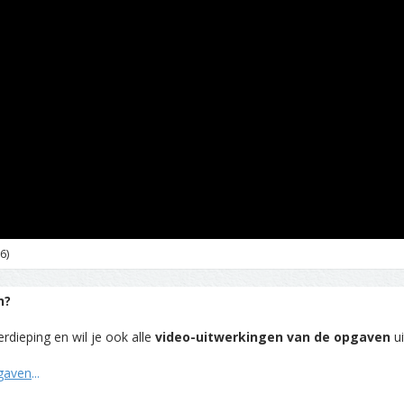
6)
n?
rdieping en wil je ook alle
video-uitwerkingen van de opgaven
ui
pgaven
...