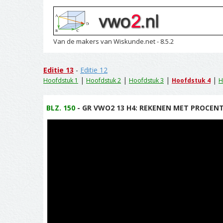
Van de makers van Wiskunde.net - 8.5.2
Editie 13
-
Editie 12
|
|
|
|
Hoofdstuk 1
Hoofdstuk 2
Hoofdstuk 3
Hoofdstuk 4
H
BLZ. 150
- GR VWO2 13 H4: REKENEN MET PROCENT