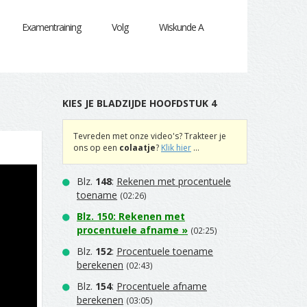
Examentraining
Volg
Wiskunde A
KIES JE BLADZIJDE HOOFDSTUK 4
|
Tevreden met onze video's? Trakteer je
ons op een
colaatje
?
Klik hier
...
Blz.
148
:
Rekenen met procentuele
toename
(02:26)
Blz.
150
:
Rekenen met
procentuele afname
»
(02:25)
Blz.
152
:
Procentuele toename
berekenen
(02:43)
Blz.
154
:
Procentuele afname
berekenen
(03:05)