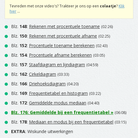
Tevreden met onze video's? Trakteer je ons op een
colaatje
?
Klik
hier
...
Blz.
148
:
Rekenen met procentuele toename
(02:26)
Blz.
150
:
Rekenen met procentuele afname
(02:25)
Blz.
152
:
Procentuele toename berekenen
(02:43)
Blz.
154
:
Procentuele afname berekenen
(03:05)
Blz.
157
:
Staafdiagram en lijndiagram
(04:59)
Blz.
162
:
Cirkeldiagram
(03:33)
Blz.
166
:
Driehoeksdiagram
(04:20)
Blz.
169
:
Frequentietabel en histogram
(03:22)
Blz.
172
:
Gemiddelde modus mediaan
(04:40)
Blz.
176
:
Gemiddelde bij een frequentietabel
»
(06:08)
Blz.
178
:
Mediaan en modus bij een frequentietabel
(03:15)
EXTRA
: Wiskunde uitwerkingen