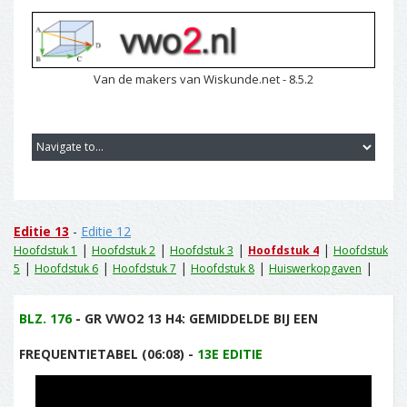
Van de makers van Wiskunde.net - 8.5.2
Editie 13
-
Editie 12
|
|
|
|
Hoofdstuk 1
Hoofdstuk 2
Hoofdstuk 3
Hoofdstuk 4
Hoofdstuk
|
|
|
|
|
5
Hoofdstuk 6
Hoofdstuk 7
Hoofdstuk 8
Huiswerkopgaven
BLZ. 176
- GR VWO2 13 H4: GEMIDDELDE BIJ EEN
FREQUENTIETABEL (06:08) -
13E EDITIE