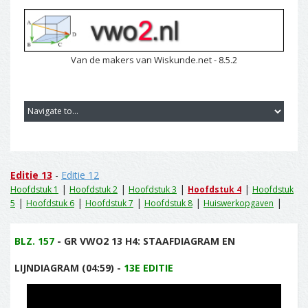
Van de makers van Wiskunde.net - 8.5.2
Editie 13
-
Editie 12
|
|
|
|
Hoofdstuk 1
Hoofdstuk 2
Hoofdstuk 3
Hoofdstuk 4
Hoofdstuk
|
|
|
|
|
5
Hoofdstuk 6
Hoofdstuk 7
Hoofdstuk 8
Huiswerkopgaven
BLZ. 157
- GR VWO2 13 H4: STAAFDIAGRAM EN
LIJNDIAGRAM (04:59) -
13E EDITIE