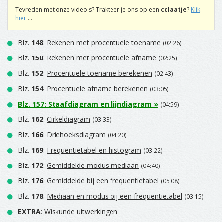
Tevreden met onze video's? Trakteer je ons op een
colaatje
?
Klik
hier
...
Blz.
148
:
Rekenen met procentuele toename
(02:26)
Blz.
150
:
Rekenen met procentuele afname
(02:25)
Blz.
152
:
Procentuele toename berekenen
(02:43)
Blz.
154
:
Procentuele afname berekenen
(03:05)
Blz.
157
:
Staafdiagram en lijndiagram
»
(04:59)
Blz.
162
:
Cirkeldiagram
(03:33)
Blz.
166
:
Driehoeksdiagram
(04:20)
Blz.
169
:
Frequentietabel en histogram
(03:22)
Blz.
172
:
Gemiddelde modus mediaan
(04:40)
Blz.
176
:
Gemiddelde bij een frequentietabel
(06:08)
Blz.
178
:
Mediaan en modus bij een frequentietabel
(03:15)
EXTRA
: Wiskunde uitwerkingen