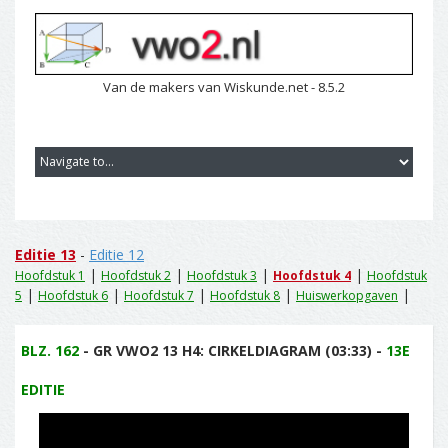
Van de makers van Wiskunde.net - 8.5.2
Editie 13
-
Editie 12
|
|
|
|
Hoofdstuk 1
Hoofdstuk 2
Hoofdstuk 3
Hoofdstuk 4
Hoofdstuk
|
|
|
|
|
5
Hoofdstuk 6
Hoofdstuk 7
Hoofdstuk 8
Huiswerkopgaven
BLZ. 162
- GR VWO2 13 H4: CIRKELDIAGRAM (03:33) -
13E
EDITIE