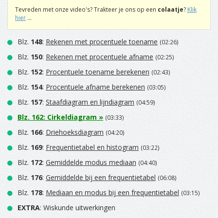
Tevreden met onze video's? Trakteer je ons op een
colaatje
?
Klik
hier
...
Blz.
148
:
Rekenen met procentuele toename
(02:26)
Blz.
150
:
Rekenen met procentuele afname
(02:25)
Blz.
152
:
Procentuele toename berekenen
(02:43)
Blz.
154
:
Procentuele afname berekenen
(03:05)
Blz.
157
:
Staafdiagram en lijndiagram
(04:59)
Blz.
162
:
Cirkeldiagram
»
(03:33)
Blz.
166
:
Driehoeksdiagram
(04:20)
Blz.
169
:
Frequentietabel en histogram
(03:22)
Blz.
172
:
Gemiddelde modus mediaan
(04:40)
Blz.
176
:
Gemiddelde bij een frequentietabel
(06:08)
Blz.
178
:
Mediaan en modus bij een frequentietabel
(03:15)
EXTRA
: Wiskunde uitwerkingen